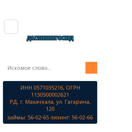
ДАГЛИЗИНГФОНД
Главная
О фонде
Микрозаймы
ИНН 0571035216, ОГРН
Лизинг
1130500002621
Наши проекты
РД, г. Махачкала, ул. Гагарина,
Контакты
120
займы: 56-02-65 лизинг: 56-02-66
Знамя Победы
Наши ветераны