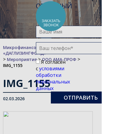
ОБРАТНЫЙ
ЗВОНОК
ЗАКАЗАТЬ
ЗВОНОК
Микрофинансовая компания
«ДАГЛИЗИНГФОНД»
>
>
>
Мероприятия
ООО АМА-ПРОФ
Я согласен
IMG_1155
с
условиями
обработки
IMG_1155
персональных
данных
02.03.2026