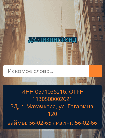
ДАГЛИЗИНГФОНД
Главная
О фонде
Микрозаймы
ИНН 0571035216, ОГРН
Лизинг
1130500002621
Наши проекты
РД, г. Махачкала, ул. Гагарина,
Контакты
120
займы: 56-02-65 лизинг: 56-02-66
Знамя Победы
Наши ветераны