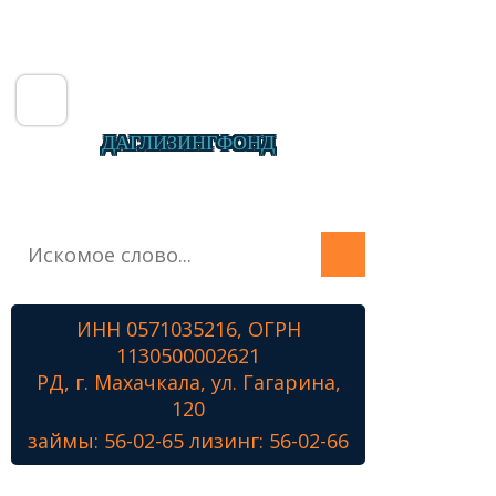
ДАГЛИЗИНГФОНД
Главная
О фонде
Микрозаймы
ИНН 0571035216, ОГРН
Лизинг
1130500002621
Наши проекты
РД, г. Махачкала, ул. Гагарина,
Контакты
120
займы: 56-02-65 лизинг: 56-02-66
Знамя Победы
Наши ветераны