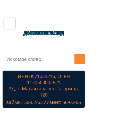
ДАГЛИЗИНГФОНД
Главная
О фонде
Микрозаймы
ИНН 0571035216, ОГРН
Лизинг
1130500002621
Наши проекты
РД, г. Махачкала, ул. Гагарина,
Контакты
120
займы: 56-02-65 лизинг: 56-02-66
Знамя Победы
Наши ветераны