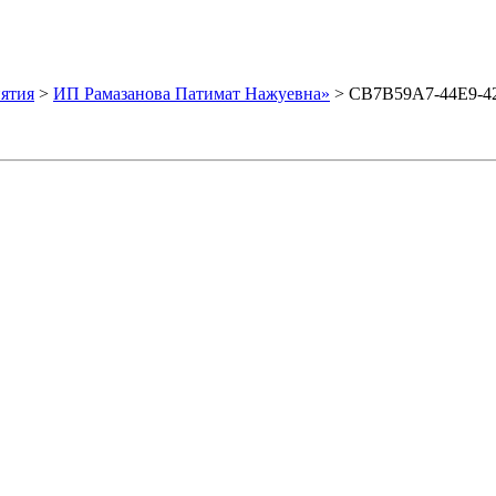
ятия
>
ИП Рамазанова Патимат Нажуевна»
>
CB7B59A7-44E9-4