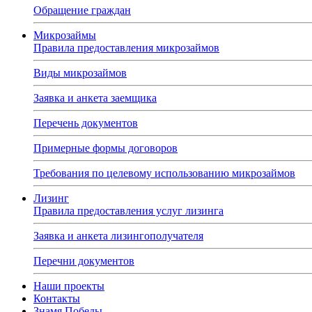
Обращение граждан
Микрозаймы
Правила предоставления микрозаймов
Виды микрозаймов
Заявка и анкета заемщика
Перечень документов
Примерные формы договоров
Требования по целевому использованию микрозаймов
Лизинг
Правила предоставления услуг лизинга
Заявка и анкета лизингополучателя
Перечни документов
Наши проекты
Контакты
Знамя Победы