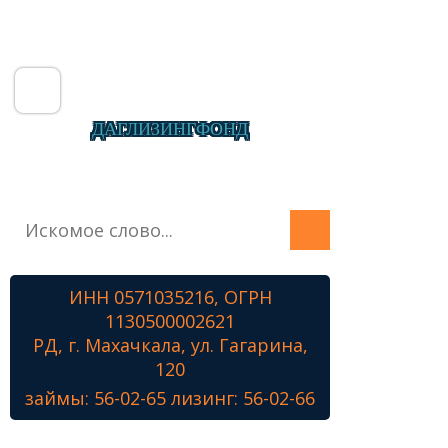
ДАГЛИЗИНГФОНД
Главная
О фонде
Микрозаймы
ИНН 0571035216, ОГРН
Лизинг
1130500002621
Наши проекты
РД, г. Махачкала, ул. Гагарина,
Контакты
120
займы: 56-02-65 лизинг: 56-02-66
Знамя Победы
Наши ветераны