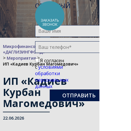
ОБРАТНЫЙ
ЗВОНОК
ЗАКАЗАТЬ
ЗВОНОК
Микрофинансовая компания
«ДАГЛИЗИНГФОНД»
>
>
Мероприятия
Я согласен
ИП «Кадиев Курбан Магомедович»
с
условиями
обработки
ИП «Кадиев
персональных
данных
Курбан
Магомедович»
22.06.2026