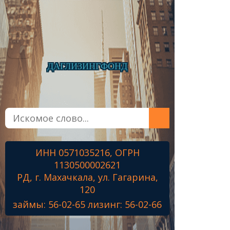
ДАГЛИЗИНГФОНД
Главная
О фонде
Микрозаймы
ИНН 0571035216, ОГРН
Лизинг
1130500002621
Наши проекты
РД, г. Махачкала, ул. Гагарина,
Контакты
120
займы: 56-02-65 лизинг: 56-02-66
Знамя Победы
Наши ветераны