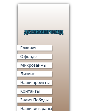
ДАГЛИЗИНГФОНД
МИКРО
Главная
О фонде
Микрозаймы
Лизинг
МИ
Наши проекты
«ФОНД М
Контакты
Знамя Победы
Наши ветераны