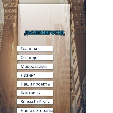
ДАГЛИЗИНГФОНД
МИКРО
Главная
О фонде
Микрозаймы
Лизинг
МИ
Наши проекты
«ФОНД М
Контакты
Знамя Победы
Наши ветераны