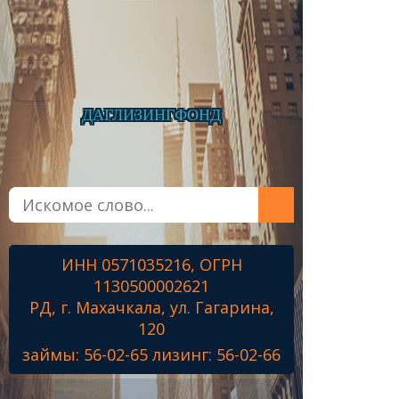
ДАГЛИЗИНГФОНД
Главная
О фонде
Микрозаймы
ИНН 0571035216, ОГРН
Лизинг
1130500002621
Наши проекты
РД, г. Махачкала, ул. Гагарина,
Контакты
120
займы: 56-02-65 лизинг: 56-02-66
Знамя Победы
Наши ветераны