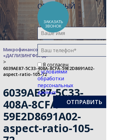
ОБРАТНЫЙ
ЗВОНОК
ЗАКАЗАТЬ
ЗВОНОК
Микрофинансовая компания
«ДАГЛИЗИНГФОНД»
>
Я согласен
6039AE87-5C33-408A-8CFA-59E2D8691A02-
с
условиями
aspect-ratio-105-72
обработки
персональных
6039AE87-5C33-
данных
408A-8CFA-
59E2D8691A02-
aspect-ratio-105-