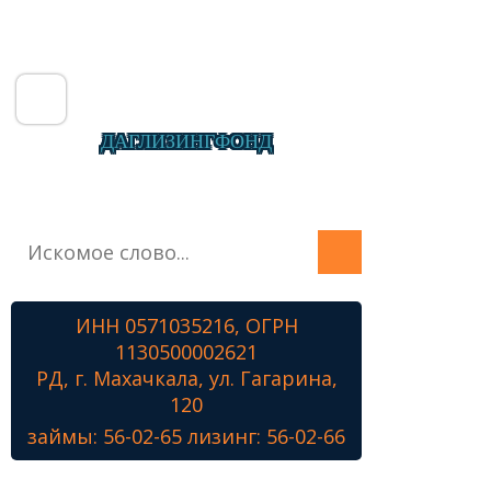
ДАГЛИЗИНГФОНД
Главная
О фонде
Микрозаймы
ИНН 0571035216, ОГРН
Лизинг
1130500002621
Наши проекты
РД, г. Махачкала, ул. Гагарина,
Контакты
120
займы: 56-02-65 лизинг: 56-02-66
Знамя Победы
Наши ветераны