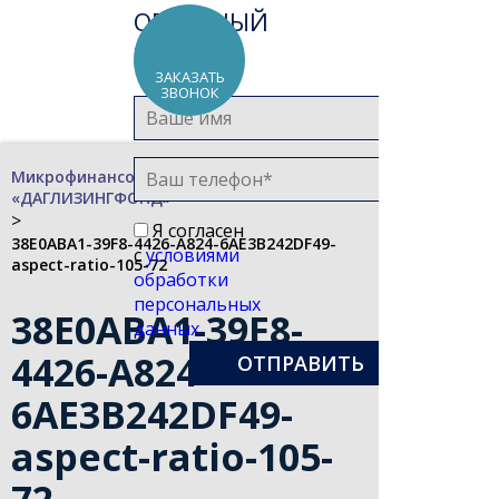
ОБРАТНЫЙ
ЗВОНОК
ЗАКАЗАТЬ
ЗВОНОК
Микрофинансовая компания
«ДАГЛИЗИНГФОНД»
>
Я согласен
38E0ABA1-39F8-4426-A824-6AE3B242DF49-
с
условиями
aspect-ratio-105-72
обработки
персональных
38E0ABA1-39F8-
данных
4426-A824-
6AE3B242DF49-
aspect-ratio-105-