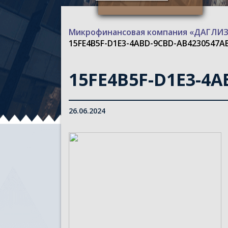
Микрофинансовая компания «ДАГЛ
15FE4B5F-D1E3-4ABD-9CBD-AB4230547AB2
15FE4B5F-D1E3-4A
26.06.2024