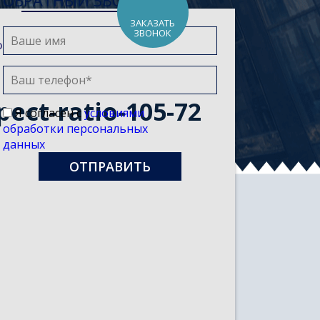
ОБРАТНЫЙ ЗВОНОК
ЗАКАЗАТЬ
ЗВОНОК
о предпринимательства
>
ect-ratio-105-72
Я согласен с
условиями
обработки персональных
данных