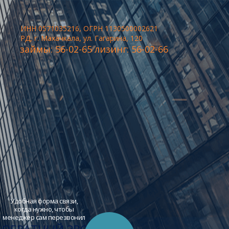
ИНН 0571035216, ОГРН 1130500002621
РД, г. Махачкала, ул. Гагарина, 120
займы: 56-02-65 лизинг: 56-02-66
Удобная форма связи,
когда нужно, чтобы
менеджер сам перезвонил