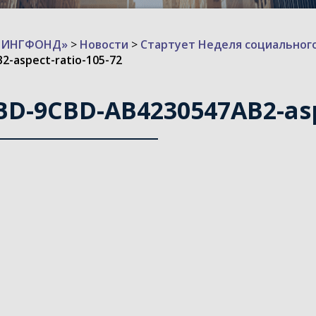
ИЗИНГФОНД»
>
Новости
>
Стартует Неделя социальног
-aspect-ratio-105-72
BD-9CBD-AB4230547AB2-asp