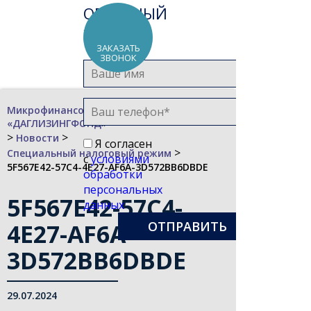
ОБРАТНЫЙ
ЗВОНОК
ЗАКАЗАТЬ
ЗВОНОК
Микрофинансовая компания
«ДАГЛИЗИНГФОНД»
>
>
Новости
Я согласен
>
Специальный налоговый режим
с
условиями
5F567E42-57C4-4E27-AF6A-3D572BB6DBDE
обработки
персональных
5F567E42-57C4-
данных
4E27-AF6A-
3D572BB6DBDE
29.07.2024