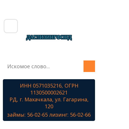
ДАГЛИЗИНГФОНД
Главная
О фонде
Микрозаймы
ИНН 0571035216, ОГРН
Лизинг
1130500002621
Наши проекты
РД, г. Махачкала, ул. Гагарина,
Контакты
120
займы: 56-02-65 лизинг: 56-02-66
Знамя Победы
Наши ветераны