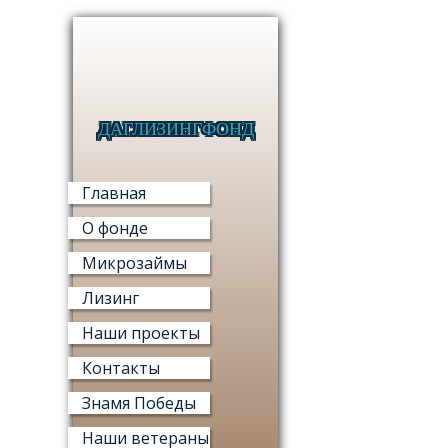
ДАГЛИЗИНГФОНД
МИКРО
Главная
О фонде
Микрозаймы
Лизинг
МИ
Наши проекты
«ФОНД М
Контакты
Знамя Победы
Наши ветераны