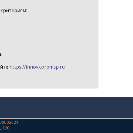
 критериям:
.
айте
https://innov.corpmsp.ru
00002621
, 120