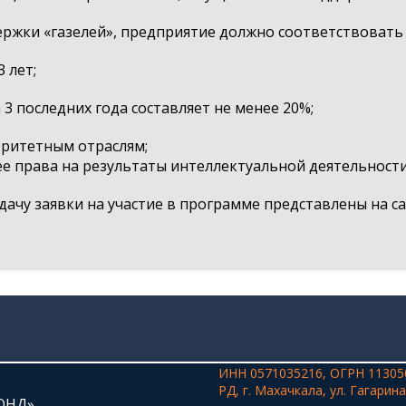
ржки «газелей», предприятие должно соответствовать
 лет;
3 последних года составляет не менее 20%;
оритетным отраслям;
 права на результаты интеллектуальной деятельности
дачу заявки на участие в программе представлены на с
ИНН 0571035216, ОГРН 11305
РД, г. Махачкала, ул. Гагарина
ОНД»