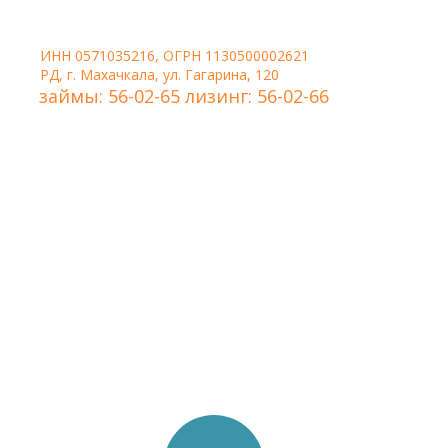
ИНН 0571035216, ОГРН 1130500002621
РД, г. Махачкала, ул. Гагарина, 120
займы: 56-02-65 лизинг: 56-02-66
Удобная форма связи,
когда нужно, чтобы
менеджер сам перезвонил