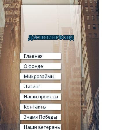
ДАГЛИЗИНГФОНД
МИКРО
Главная
О фонде
Микрозаймы
Лизинг
МИ
Наши проекты
«ФОНД М
Контакты
Знамя Победы
Наши ветераны