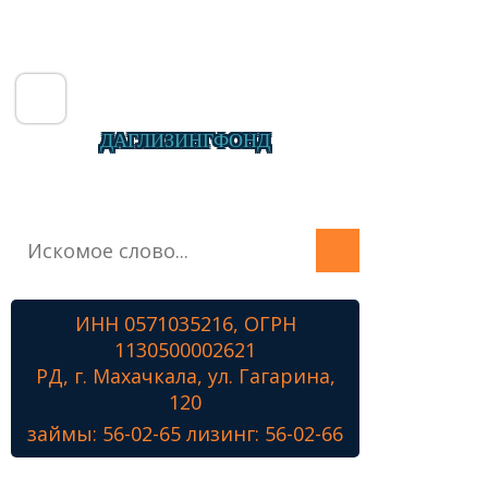
ДАГЛИЗИНГФОНД
Главная
О фонде
Микрозаймы
ИНН 0571035216, ОГРН
Лизинг
1130500002621
Наши проекты
РД, г. Махачкала, ул. Гагарина,
Контакты
120
займы: 56-02-65 лизинг: 56-02-66
Знамя Победы
Наши ветераны