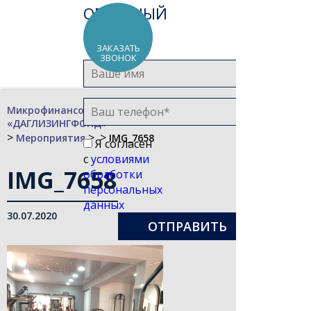
ОБРАТНЫЙ
ЗВОНОК
ЗАКАЗАТЬ
ЗВОНОК
Микрофинансовая компания
«ДАГЛИЗИНГФОНД»
>
>
>
Мероприятия
IMG_7658
Я согласен
с
условиями
IMG_7658
обработки
персональных
данных
30.07.2020