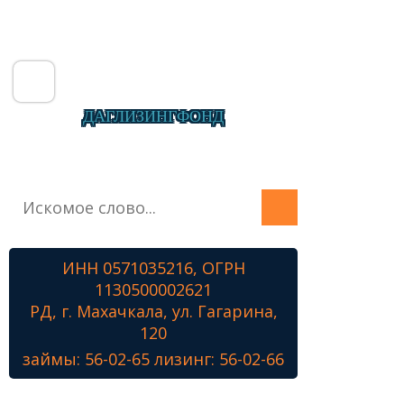
ДАГЛИЗИНГФОНД
Главная
О фонде
Микрозаймы
ИНН 0571035216, ОГРН
Лизинг
1130500002621
Наши проекты
РД, г. Махачкала, ул. Гагарина,
Контакты
120
займы: 56-02-65 лизинг: 56-02-66
Знамя Победы
Наши ветераны