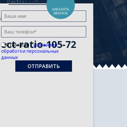
ОБРАТНЫЙ ЗВОНОК
ЗАКАЗАТЬ
ЗВОНОК
а России»
>
ct-ratio-105-72
Я согласен с
условиями
обработки персональных
данных