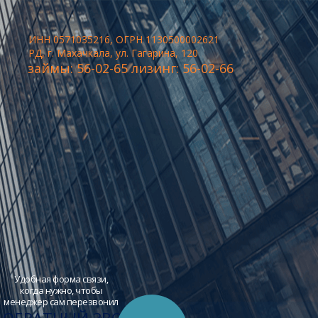
ИНН 0571035216, ОГРН 1130500002621
РД, г. Махачкала, ул. Гагарина, 120
займы: 56-02-65 лизинг: 56-02-66
Удобная форма связи,
когда нужно, чтобы
менеджер сам перезвонил