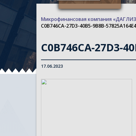
Микрофинансовая компания «ДАГЛ
C0B746CA-27D3-40B5-9B8B-57825A164E4A
C0B746CA-27D3-40B
17.06.2023