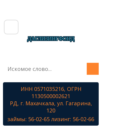
ДАГЛИЗИНГФОНД
Главная
О фонде
Микрозаймы
ИНН 0571035216, ОГРН
Лизинг
1130500002621
Наши проекты
РД, г. Махачкала, ул. Гагарина,
Контакты
120
займы: 56-02-65 лизинг: 56-02-66
Знамя Победы
Наши ветераны