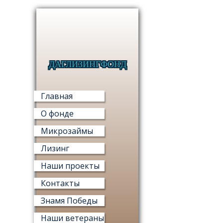
ДАГЛИЗИНГФОНД
МИКРО
Главная
О фонде
Микрозаймы
Лизинг
МИ
Наши проекты
«ФОНД М
Контакты
Знамя Победы
Наши ветераны