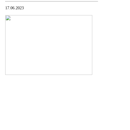
Контакты
Знамя Победы
17.06.2023
Наши ветераны
Сopyrigt © 2019 мфк
«ДАГЛИЗИНГФОНД»
Создание сайтов — TRONIUM
ИНН 0571035216, ОГРН 1130500002621
РД, г. Махачкала, ул. Гагарина, 120