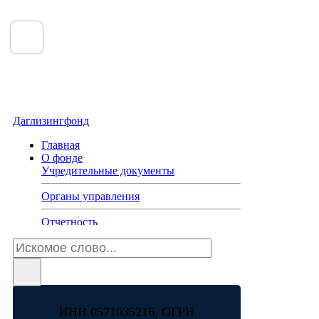
Даглизингфонд
Главная
О фонде
Учредительные документы
Органы управления
Отчетность
Способы и адреса для обращений
Базовые стандарты деятельности
Крупные сделки и сделки с
ИНН 0571035216, ОГРН
заинтересованностью