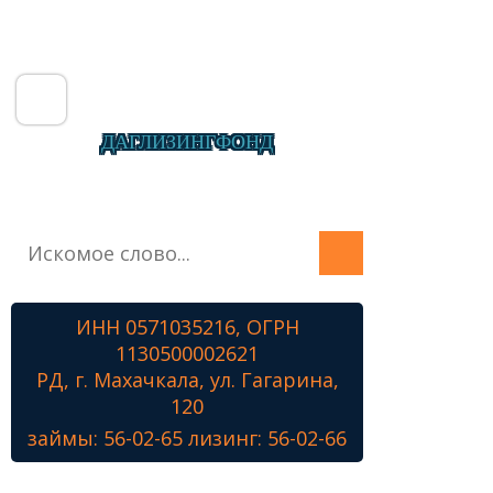
ДАГЛИЗИНГФОНД
Главная
О фонде
Микрозаймы
ИНН 0571035216, ОГРН
Лизинг
1130500002621
Наши проекты
РД, г. Махачкала, ул. Гагарина,
Контакты
120
займы: 56-02-65 лизинг: 56-02-66
Знамя Победы
Наши ветераны