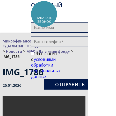
ОБРАТНЫЙ
ЗВОНОК
ЗАКАЗАТЬ
ЗВОНОК
Микрофинансовая компания
«ДАГЛИЗИНГФОНД»
>
>
>
Новости
МФК «Даглизингфонд»
Я согласен
IMG_1786
с
условиями
обработки
IMG_1786
персональных
данных
26.01.2026