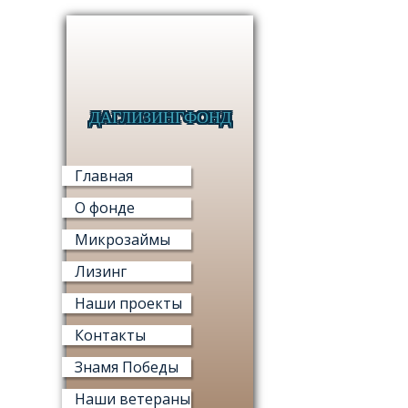
ДАГЛИЗИНГФОНД
МИКРО
Главная
О фонде
Микрозаймы
Лизинг
МИ
Наши проекты
«ФОНД М
Контакты
Знамя Победы
Наши ветераны