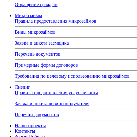
Обращение граждан
Микрозаймы
Правила предоставления микрозаймов
Виды микрозаймов
Заявка и анкета заемщика
Перечень документов
Примерные формы договоров
Требования по целевому использованию микрозаймов
Лизинг
Правила предоставления услуг лизинга
Заявка и анкета лизингополучателя
Перечни документов
Наши проекты
Контакты
Знамя Победы