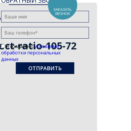
ОБРАТНЫЙ ЗВОНОК
ЗАКАЗАТЬ
ЗВОНОК
оддержка МСП будет продлена
>
ct-ratio-105-72
Я согласен с
условиями
обработки персональных
данных