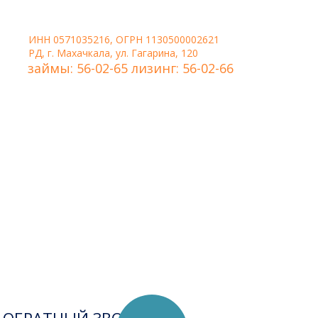
ИНН 0571035216, ОГРН 1130500002621
РД, г. Махачкала, ул. Гагарина, 120
займы: 56-02-65 лизинг: 56-02-66
Удобная форма связи,
когда нужно, чтобы
менеджер сам перезвонил