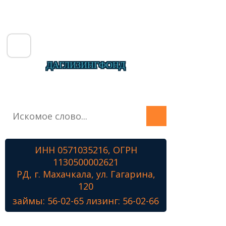
ДАГЛИЗИНГФОНД
Главная
О фонде
Микрозаймы
ИНН 0571035216, ОГРН
Лизинг
1130500002621
Наши проекты
РД, г. Махачкала, ул. Гагарина,
Контакты
120
займы: 56-02-65 лизинг: 56-02-66
Знамя Победы
Наши ветераны