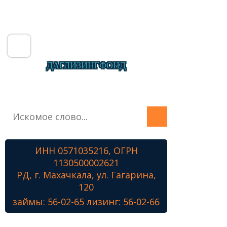
ДАГЛИЗИНГФОНД
Главная
О фонде
Микрозаймы
ИНН 0571035216, ОГРН
Лизинг
1130500002621
Наши проекты
РД, г. Махачкала, ул. Гагарина,
Контакты
120
займы: 56-02-65 лизинг: 56-02-66
Знамя Победы
Наши ветераны