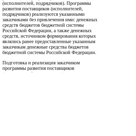
(исполнителей, подрядчиков). Программы
развития поставщиков (исполнителей,
подрядчиков) реализуются указанными
заказчиками без привлечения ими: денежных
средств бюджетов бюджетной системы
Российской Федерации, а также денежных
средств, источником формирования которых
являлись ранее предоставленные указанным
заказчикам денежные средства бюджетов
бюджетной системы Российской Федерации.
Подготовка и реализация заказчиком
программы развития поставщиков
(исполнителей, подрядчиков) состоят из
следующих этапов:
1. разработка и утверждение заказчиком
программы развития поставщиков
(исполнителей, подрядчиков);
2. определение заказчиком видов товаров
(работ, услуг) с указанием сведений о кодах по
Общероссийскому классификатору продукции
по видам экономической деятельности, в
отношении которых может осуществляться
реализация программы развития поставщиков