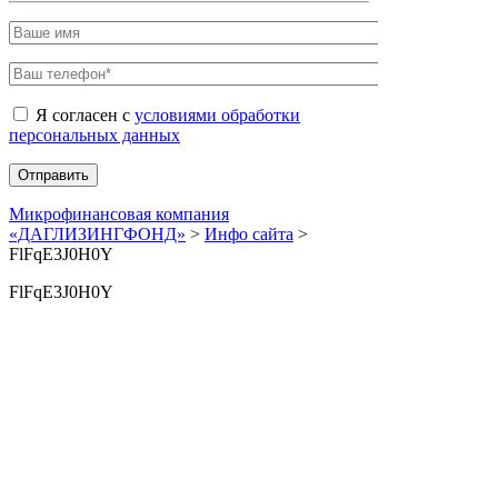
Я согласен с
условиями обработки
персональных данных
Микрофинансовая компания
«ДАГЛИЗИНГФОНД»
>
Инфо сайта
>
FlFqE3J0H0Y
FlFqE3J0H0Y
Страница пуста.
Сopyrigt © 2019 мфк «ДАГЛИЗИНГФОНД»
Создание сайтов — TRONIUM
ИНН 0571035216, ОГРН 1130500002621