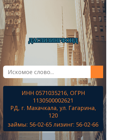
ДАГЛИЗИНГФОНД
Главная
О фонде
Микрозаймы
ИНН 0571035216, ОГРН
Лизинг
1130500002621
Наши проекты
РД, г. Махачкала, ул. Гагарина,
Контакты
120
займы: 56-02-65 лизинг: 56-02-66
Знамя Победы
Наши ветераны