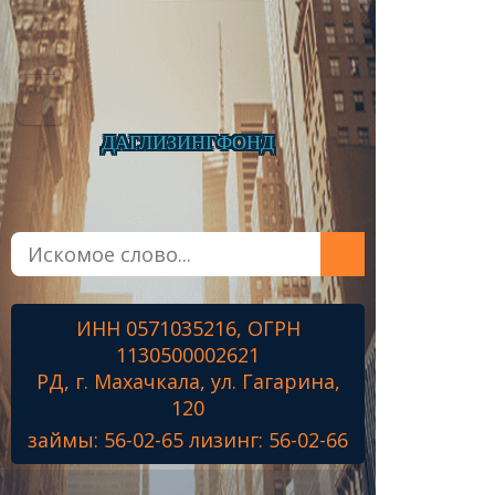
ДАГЛИЗИНГФОНД
Главная
О фонде
Микрозаймы
ИНН 0571035216, ОГРН
Лизинг
1130500002621
Наши проекты
РД, г. Махачкала, ул. Гагарина,
Контакты
120
займы: 56-02-65 лизинг: 56-02-66
Знамя Победы
Наши ветераны