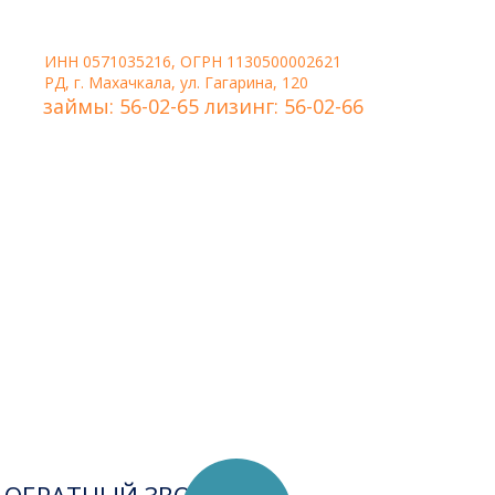
ИНН 0571035216, ОГРН 1130500002621
РД, г. Махачкала, ул. Гагарина, 120
займы: 56-02-65 лизинг: 56-02-66
Удобная форма связи,
когда нужно, чтобы
менеджер сам перезвонил