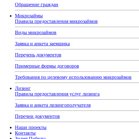
Обращение граждан
Микрозаймы
Правила предоставления микрозаймов
Виды микрозаймов
Заявка и анкета заемщика
Перечень документов
Примерные формы договоров
Требования по целевому использованию микрозаймов
Лизинг
Правила предоставления услуг лизинга
Заявка и анкета лизингополучателя
Перечни документов
Наши проекты
Контакты
Знамя Победы