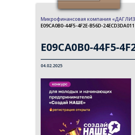
Микрофинансовая компания «ДАГЛ
E09CA0B0-44F5-4F2E-B56D-24ECD3DA0116
E09CA0B0-44F5-4F2
04.02.2025