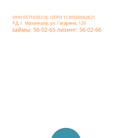
ИНН 0571035216, ОГРН 1130500002621
РД, г. Махачкала, ул. Гагарина, 120
займы: 56-02-65 лизинг: 56-02-66
Удобная форма связи,
когда нужно, чтобы
менеджер сам перезвонил