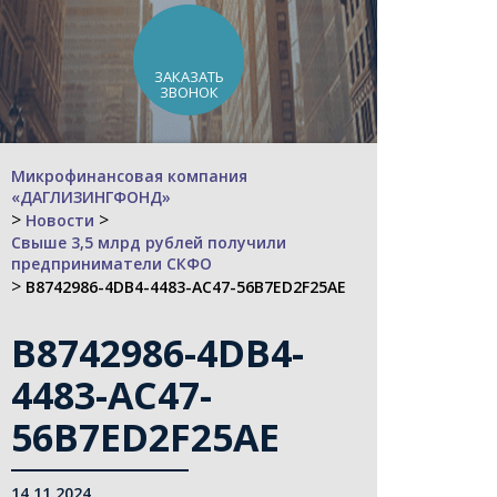
ЗАКАЗАТЬ
ЗВОНОК
Микрофинансовая компания
«ДАГЛИЗИНГФОНД»
>
>
Новости
Свыше 3,5 млрд рублей получили
предприниматели СКФО
>
B8742986-4DB4-4483-AC47-56B7ED2F25AE
B8742986-4DB4-
4483-AC47-
56B7ED2F25AE
14.11.2024