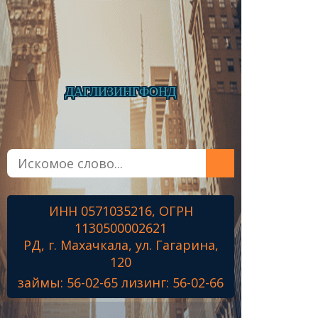
ДАГЛИЗИНГФОНД
Главная
О фонде
Микрозаймы
ИНН 0571035216, ОГРН
Лизинг
1130500002621
Наши проекты
РД, г. Махачкала, ул. Гагарина,
Контакты
120
займы: 56-02-65 лизинг: 56-02-66
Знамя Победы
Наши ветераны