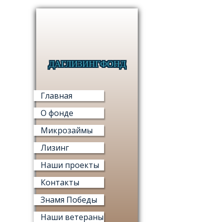
ДАГЛИЗИНГФОНД
МИКРО
Главная
О фонде
Микрозаймы
Лизинг
МИ
Наши проекты
«ФОНД М
Контакты
Знамя Победы
Наши ветераны