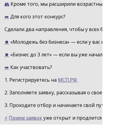
👥
Кроме того, мы расширили возрастные рамки: участ
➡️
Для кого этот конкурс?
Сделали два направления, чтобы у всех были равные 
⏹️
«Молодежь без бизнеса» — если у вас есть только и
⏹️
«Бизнес до 3 лет» — если вы уже начали, но вам ну
➡️
Как участвовать?
1. Регистрируетесь на
МСП.РФ.
2. Заполняете заявку, рассказывая о своей идее или пр
3. Проходите отбор и начинаете свой путь к победе.
⚡️
Прием заявок
уже открыт и продлится до 10 марта (1
➡️
Где задавать свои вопросы?